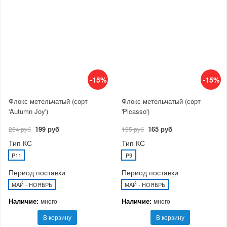
-15%
-15%
Флокс метельчатый (сорт
Флокс метельчатый (сорт
'Autumn Joy')
'Picasso')
199 руб
165 руб
234 руб
195 руб
Тип КС
Тип КС
P11
P9
Период поставки
Период поставки
МАЙ - НОЯБРЬ
МАЙ - НОЯБРЬ
Наличие:
Наличие:
много
много
В корзину
В корзину