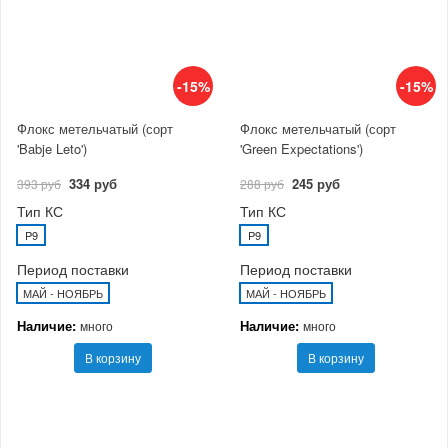
-15%
-15%
Флокс метельчатый (сорт
Флокс метельчатый (сорт
'Babje Leto')
'Green Expectations')
334 руб
245 руб
393 руб
288 руб
Тип КС
Тип КС
P9
P9
Период поставки
Период поставки
МАЙ - НОЯБРЬ
МАЙ - НОЯБРЬ
Наличие:
Наличие:
много
много
В корзину
В корзину