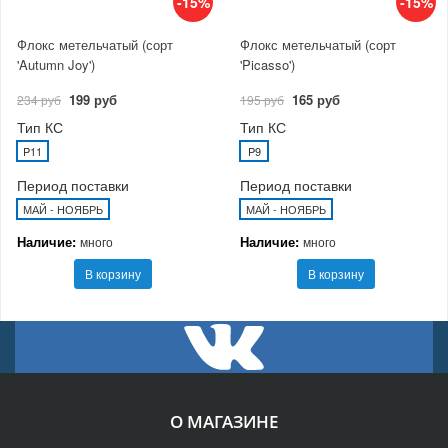
-15%
-15%
Флокс метельчатый (сорт
Флокс метельчатый (сорт
'Autumn Joy')
'Picasso')
199 руб
165 руб
234 руб
195 руб
Тип КС
Тип КС
P11
P9
Период поставки
Период поставки
МАЙ - НОЯБРЬ
МАЙ - НОЯБРЬ
Наличие:
Наличие:
много
много
В корзину
В корзину
О МАГАЗИНЕ