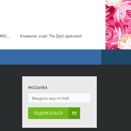
Клематис (сорт 'STAR OF PAKISTAN') jackmanii
Клематис (сорт 'Tie Dye') jackmanii
РАССЫЛКА
ПОДПИСАТЬСЯ