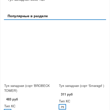
Популярные в разделе
Туя западная (сорт 'BROBECK
Туя западная (сорт 'Smaragd' )
TOWER')
311 руб
483 руб
Тип КС
Тип КС
P9