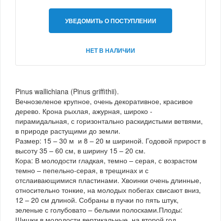
УВЕДОМИТЬ О ПОСТУПЛЕНИИ
НЕТ В НАЛИЧИИ
Pinus wallichiana (Pinus griffithii).
Вечнозеленое крупное, очень декоративное, красивое
дерево. Крона рыхлая, ажурная, широко -
пирамидальная, с горизонтально раскидистыми ветвями,
в природе растущими до земли.
Размер: 15 – 30 м и 8 – 20 м шириной. Годовой прирост в
высоту 35 – 60 см, в ширину 15 – 20 см.
Кора: В молодости гладкая, темно – серая, с возрастом
темно – пепельно-серая, в трещинах и с
отслаивающимися пластинами. Хвоинки очень длинные,
относительно тонкие, на молодых побегах свисают вниз,
12 – 20 см длиной. Собраны в пучки по пять штук,
зеленые с голубовато – белыми полосками.Плоды:
Шишки в молодости вертикальные, на второй год