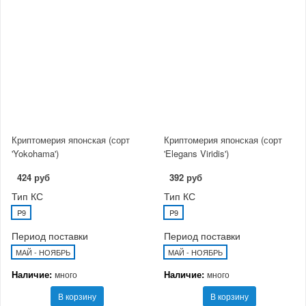
Криптомерия японская (сорт
Криптомерия японская (сорт
'Yokohama')
'Elegans Viridis')
424 руб
392 руб
Тип КС
Тип КС
P9
P9
Период поставки
Период поставки
МАЙ - НОЯБРЬ
МАЙ - НОЯБРЬ
Наличие:
Наличие:
много
много
В корзину
В корзину