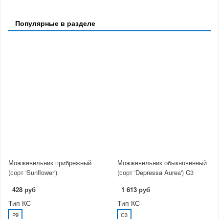
Популярные в разделе
Можжевельник прибрежный
Можжевельник обыкновенный
(сорт 'Sunflower')
(сорт 'Depressa Aurea') C3
428 руб
1 613 руб
Тип КС
Тип КС
P9
C3