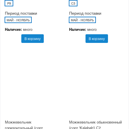
P9
C3
Период поставки
Период поставки
МАЙ - НОЯБРЬ
МАЙ - НОЯБРЬ
Наличие:
Наличие:
много
много
В корзину
В корзину
Можжевельник
Можжевельник обыкновенный
горизонтальный (сорт
(сорт 'Kalebab') С2