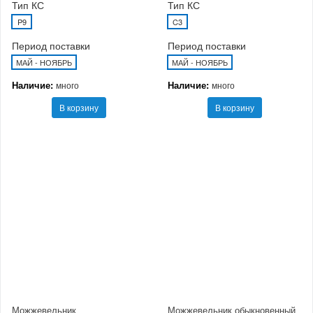
Тип КС
Тип КС
P9
C3
Период поставки
Период поставки
МАЙ - НОЯБРЬ
МАЙ - НОЯБРЬ
Наличие:
Наличие:
много
много
В корзину
В корзину
Можжевельник
Можжевельник обыкновенный