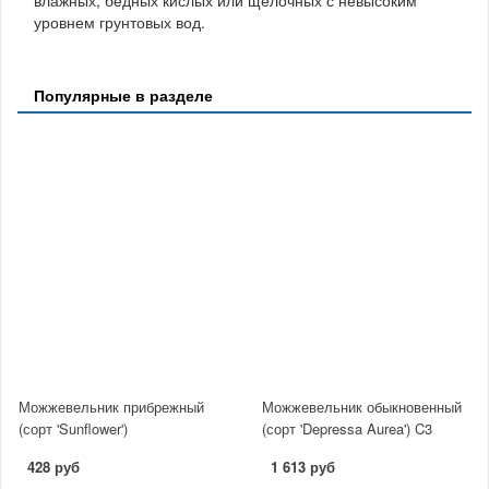
влажных, бедных кислых или щелочных с невысоким
уровнем грунтовых вод.
Популярные в разделе
Можжевельник прибрежный
Можжевельник обыкновенный
(сорт 'Sunflower')
(сорт 'Depressa Aurea') C3
428 руб
1 613 руб