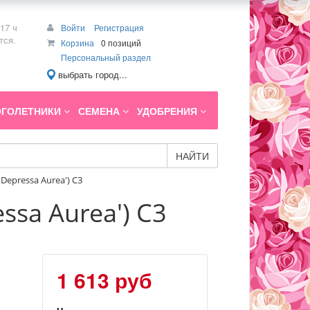
17 ч
Войти
Регистрация
тся.
Корзина
0 позиций
Персональный раздел
выбрать город...
ГОЛЕТНИКИ
СЕМЕНА
УДОБРЕНИЯ
НАЙТИ
epressa Aurea') C3
sa Aurea') C3
1 613 руб