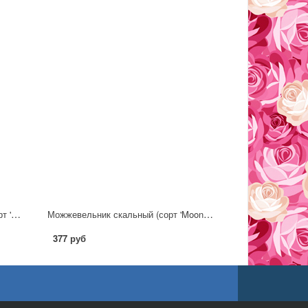
Можжевельник обыкновенный (сорт 'Kalebab') С2
Можжевельник скальный (сорт 'Moonglow')
377 руб