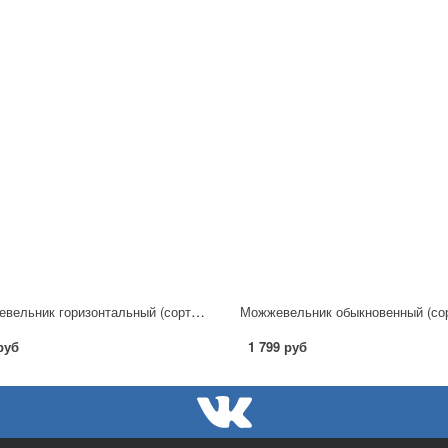
Можжевельник горизонтальный (сорт 'Limeglow')
руб
1 799 руб