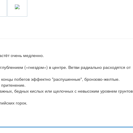
астёт очень медленно.
углублением («гнездом») в центре. Ветви радиально расходятся от
е, концы побегов эффектно "распушенные", бронзово-желтые.
 притенение.
влажных, бедных кислых или щелочных с невысоким уровнем грунто
ийских горок.