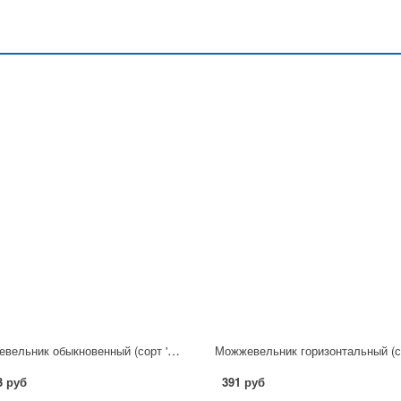
Можжевельник обыкновенный (сорт 'Depressa Aurea') C3
3 руб
391 руб