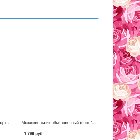
Можжевельник горизонтальный (сорт 'Limeglow')
Можжевельник обыкновенный (сорт 'Kalebab') С2
1 799 руб