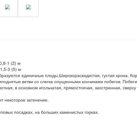
0,8-1 (2) м
1,5-3 (5) м
бразуются единичные плоды.Широкораскидистая, густая крона. Ко
иподнятые ветви со слегка опущенными кончиками побегов. Побеги
отная, в основном игольчатая, прямостоячая, заостренная, сверху
ит некоторое затенение.
пповых посадках, на больших каменистых горках.