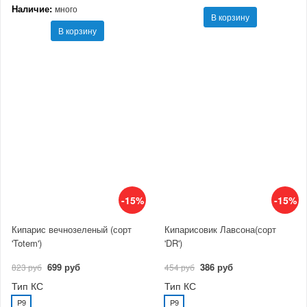
Наличие:
много
В корзину
В корзину
-15%
-15%
Кипарис вечнозеленый (сорт
Кипарисовик Лавсона(сорт
'Totem')
'DR')
699 руб
386 руб
823 руб
454 руб
Тип КС
Тип КС
P9
P9