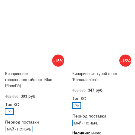
-15%
-15%
Кипарисовик
Кипарисовик тупой (сорт
горохоплодный(сорт 'Blue
'Kamarachiba')
Planet'®)
347 руб
408 руб
393 руб
462 руб
Тип КС
Тип КС
P9
P9
Период поставки
Период поставки
МАЙ - НОЯБРЬ
МАЙ - НОЯБРЬ
Наличие:
много