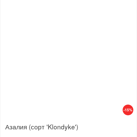
-15%
Азалия (сорт 'Klondyke')