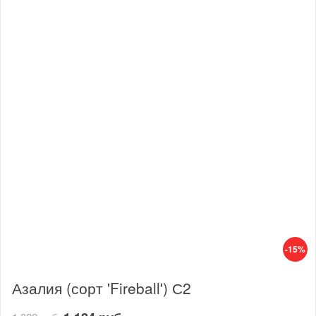
-15%
Азалия (сорт 'Fireball') С2