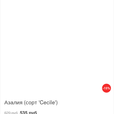
-15%
Азалия (сорт 'Cecile')
535 руб
629 руб