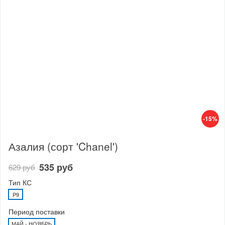
-15%
Азалия (сорт 'Chanel')
535 руб
629 руб
Тип КС
P9
Период поставки
МАЙ - НОЯБРЬ