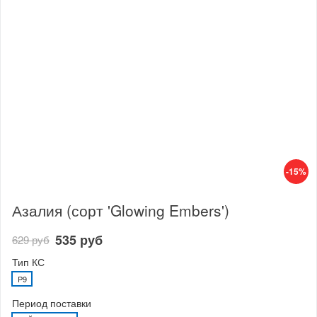
-15%
Азалия (сорт 'Glowing Embers')
535 руб
629 руб
Тип КС
P9
Период поставки