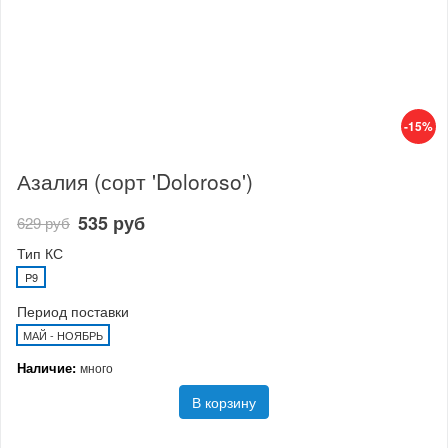
-15%
Азалия (сорт 'Doloroso')
535 руб
629 руб
Тип КС
P9
Период поставки
МАЙ - НОЯБРЬ
Наличие:
много
В корзину