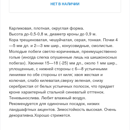
НЕТ В НАЛИЧИИ
Карликовая, плотная, округлая форма.
Высота до-0,5-0,8 м, диаметр кроны до 0,9 м.
Кора трещиноватая, чешуйчатая, серая, тонкая. Почки 4
—5 мм дл. и 2—3 мм шир., конусовидные, смолистые.
Молодые побеги светло-коричневые, преимущественно
голые (иногда слегка опушенные лишь на шишконосных
побегах). Хвоинки 15—18 (-25) мм дл., около 1 мм шир.,
уплощенные, с нижней стороны с 6—8 устьичными
линиями по обе стороны от киля; хвоя жесткая и
колючая, слабо килеватая,сверху зеленая, снизу
серебристая от белых устьичных полосок, что придает
кроне характерный стальной синеватый отттенок.
Теневынослива. Любит влажный воздух.
Рекомендуется для одиночных посадок, низких
ландшафтных акцентов. Зимостойкость высокая. Очень
декоративна.Хорошо стрижется.