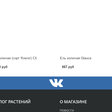
олючая (сорт 'Kosno') С5
Ель колючая Glauca
0 руб
667 руб
ЛОГ РАСТЕНИЙ
О МАГАЗИНЕ
Новости