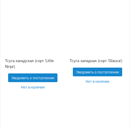
Тсуга канадская (сорт 'Little
Тсуга западная (сорт 'Glauca')
Ninja')
Уведомить о поступлении
Уведомить о поступлении
Нет в наличии
Нет в наличии