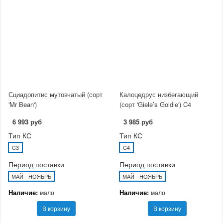
Сциадопитис мутовчатый (сорт
Калоцедрус низбегающий
'Mr Bean')
(сорт 'Giele’s Goldie') C4
6 993 руб
3 985 руб
Тип КС
Тип КС
C3
C4
Период поставки
Период поставки
МАЙ - НОЯБРЬ
МАЙ - НОЯБРЬ
Наличие:
Наличие:
мало
мало
В корзину
В корзину