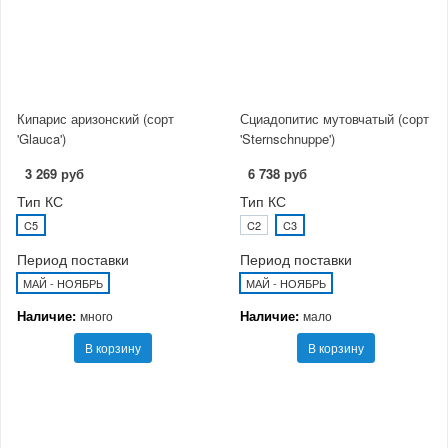
Кипарис аризонский (сорт
Сциадопитис мутовчатый (сорт
'Glauca')
'Sternschnuppe')
3 269 руб
6 738 руб
Тип КС
Тип КС
C5
C2
C3
Период поставки
Период поставки
МАЙ - НОЯБРЬ
МАЙ - НОЯБРЬ
Наличие:
Наличие:
много
мало
В корзину
В корзину