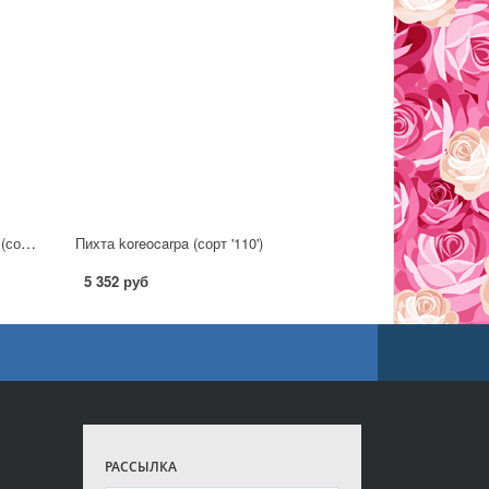
Пихта субальпийская, или горная (сорт 'Green Globe') P14
Пихта koreocarpa (сорт '110')
5 352 руб
РАССЫЛКА