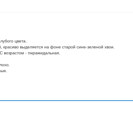
олубого цвета.
, красиво выделяется на фоне старой сине-зеленой хвои.
 С возрастом - пирамидальная.
лохо.
ные.