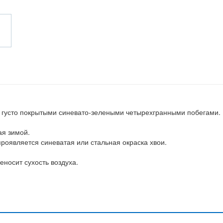
 густо покрытыми синевато-зелеными четырехгранными побегами.
ая зимой.
проявляется синеватая или стальная окраска хвои.
еносит сухость воздуха.