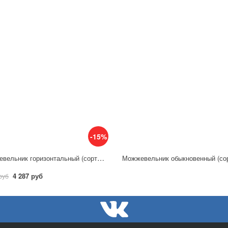
-15%
Можжевельник горизонтальный (сорт 'Pancake') PA70 на штамбе
4 287 руб
руб