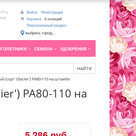
17 ч
Войти
Регистрация
тся.
Корзина
0 позиций
Персональный раздел
выбрать город...
ГОЛЕТНИКИ
СЕМЕНА
УДОБРЕНИЯ
НАЙТИ
(сорт 'Glacier') PA80-110 на штамбе
er') PA80-110 на
5 286 руб