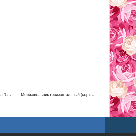
Можжевельник обыкновенный (сорт 'Lemon Carpet') PA80 на штамбе
Можжевельник горизонтальный (сорт 'Wiltonii') Pa80-90 на штамбе