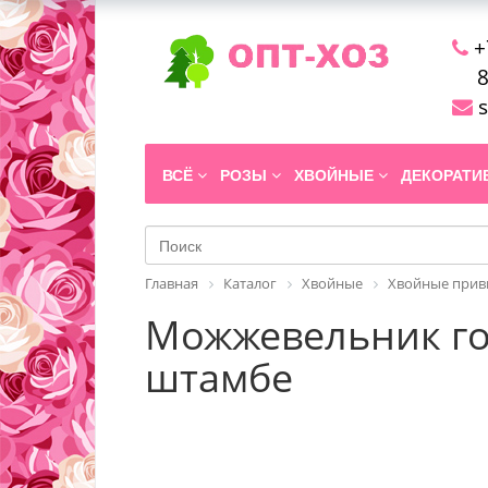
+
8
s
ВСЁ
РОЗЫ
ХВОЙНЫЕ
ДЕКОРАТ
Главная
Каталог
Хвойные
Хвойные прив
Можжевельник гор
штамбе