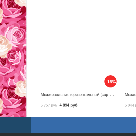
-15%
Можжевельник горизонтальный (сорт 'Pancake') PA90 на штамбе
4 894 руб
5 757 руб
5 044 