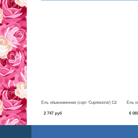
Ель обыкновенная (сорт 'Cupressina') C2
Ель о
2 747 руб
6 06