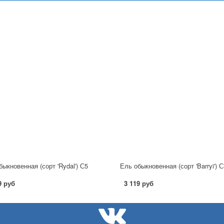
быкновенная (сорт 'Rydal') С5
Ель обыкновенная (сорт 'Barryi') С
9 руб
3 119 руб