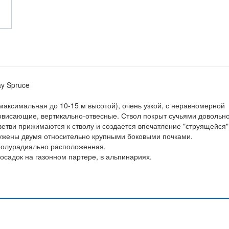
ay Spruce
максимальная до 10-15 м высотой), очень узкой, с неравномерной
повисающие, вертикально-отвесные. Ствол покрыт сучьями довольн
ветви прижимаются к стволу и создается впечатление "струящейся"
ружены двумя относительно крупными боковыми почками.
 полурадиально расположенная.
осадок на газонном партере, в альпинариях.