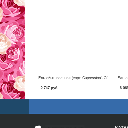
Ель обыкновенная (сорт 'Cupressina') C2
Ель о
2 747 руб
6 06
КАТА