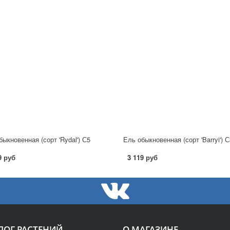
быкновенная (сорт 'Rydal') С5
Ель обыкновенная (сорт 'Barryi') С
9 руб
3 119 руб
ЛОГ РАСТЕНИЙ
О МАГАЗИНЕ