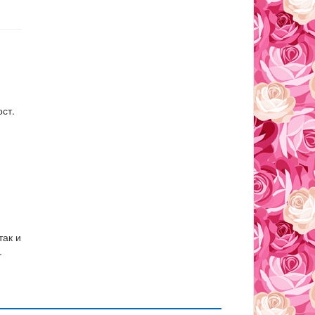
ст.
так и
.