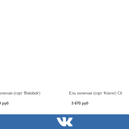
лючая (сорт 'Bialobok')
Ель колючая (сорт 'Kosno') С5
9 руб
3 670 руб