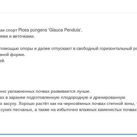
к спорт Picea pungens 'Glauca Pendula'.
ями и веточками.
омощью опоры и далее отпускают в свободный горизонтальный ро
овной форме.
ей.
нно увлажненных почвах развивается лучше.
ах в заранее подготовленную плодородную и дренированную
засуху. Хорошо растёт как на чернозёмных почвах степной зоны, 
 сухих песчаных, а также на избыточно влажных каменистых почвах