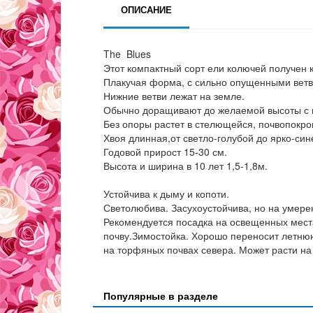
ОПИСАНИЕ
The Blues
Этот компактный сорт ели колючей получен ка
Плакучая форма, с сильно опущенными ветв
Нижние ветви лежат на земле.
Обычно доращивают до желаемой высоты с п
Без опоры растет в стелющейся, почвопокр
Хвоя длинная,от светло-голубой до ярко-син
Годовой прирост 15-30 см.
Высота и ширина в 10 лет 1,5-1,8м.
Устойчива к дыму и копоти.
Светолюбива. Засухоустойчива, но на умере
Рекомендуется посадка на освещенных мест
почву.Зимостойка. Хорошо переносит летнюю 
на торфяных почвах севера. Может расти на
Популярные в разделе