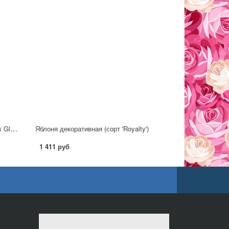
Яблоня декоративная (сорт 'Anny's Globe')
Яблоня декоративная (сорт 'Royalty')
1 411 руб