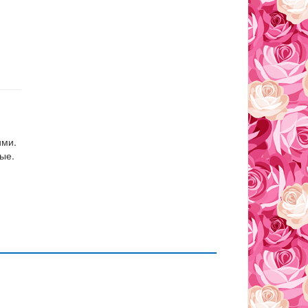
ими.
ые.