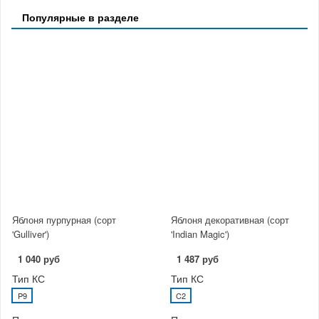
Популярные в разделе
Яблоня пурпурная (сорт
Яблоня декоративная (сорт
'Gulliver')
'Indian Magic')
1 040 руб
1 487 руб
Тип КС
Тип КС
P9
C2