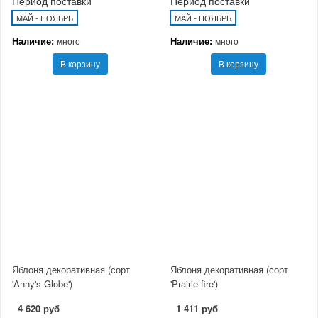
Период поставки
Период поставки
МАЙ - НОЯБРЬ
МАЙ - НОЯБРЬ
Наличие:
Наличие:
много
много
В корзину
В корзину
Яблоня декоративная (сорт
Яблоня декоративная (сорт
'Anny's Globe')
'Prairie fire')
4 620 руб
1 411 руб