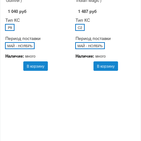
'Gulliver')
'Indian Magic')
1 040 руб
1 487 руб
Тип КС
Тип КС
P9
C2
Период поставки
Период поставки
МАЙ - НОЯБРЬ
МАЙ - НОЯБРЬ
Наличие:
Наличие:
много
много
В корзину
В корзину