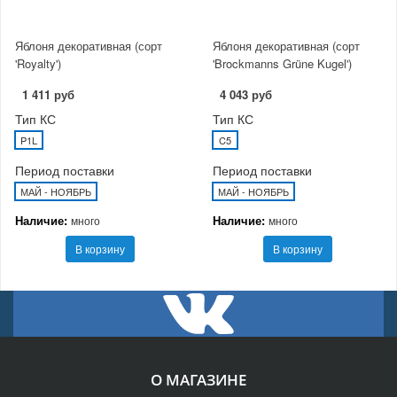
Яблоня декоративная (сорт
Яблоня декоративная (сорт
'Royalty')
'Brockmanns Grüne Kugel')
1 411 руб
4 043 руб
Тип КС
Тип КС
P1L
C5
Период поставки
Период поставки
МАЙ - НОЯБРЬ
МАЙ - НОЯБРЬ
Наличие:
Наличие:
много
много
В корзину
В корзину
О МАГАЗИНЕ