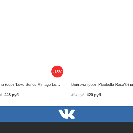
-15%
Вейгела (сорт 'Love Series Vintage Love®')
448 руб
420 руб
уб
494 руб