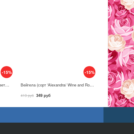
-15%
-15%
Вейгела (сорт 'Picobella Rosa'©) цветущая
Вейгела (сорт 'Alexandra/ Wine and Roses'®) цветущая
349 руб
410 руб