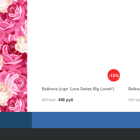
-15%
Вейгела (сорт 'Love Series Big Love®')
448 руб
527 руб
527 р