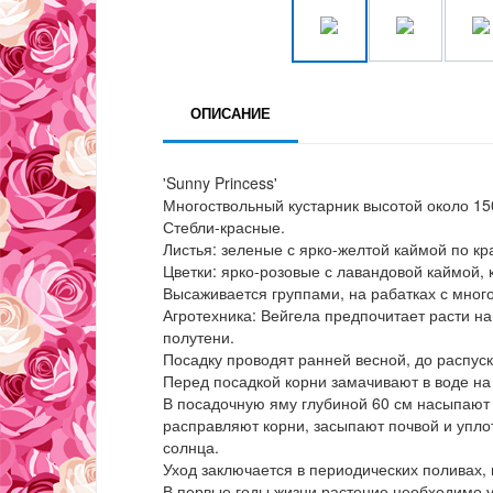
ОПИСАНИЕ
'Sunny Princess'
Многоствольный кустарник высотой около 15
Стебли-красные.
Листья: зеленые с ярко-желтой каймой по кр
Цветки: ярко-розовые с лавандовой каймой,
Высаживается группами, на рабатках с мног
Агротехника: Вейгела предпочитает расти н
полутени.
Посадку проводят ранней весной, до распус
Перед посадкой корни замачивают в воде на 
В посадочную яму глубиной 60 см насыпают
расправляют корни, засыпают почвой и упло
солнца.
Уход заключается в периодических поливах,
В первые годы жизни растение необходимо у