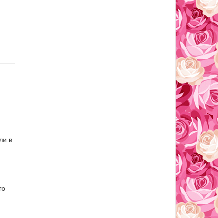
ли в
го