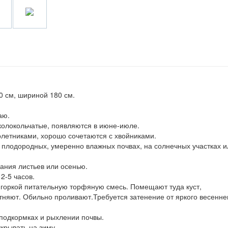
0 см, шириной 180 см.
аю.
 колокольчатые, появляются в июне-июле.
олетниками, хорошо сочетаются с хвойниками.
а плодородных, умеренно влажных почвах, на солнечных участках и
кания листьев или осенью.
2-5 часов.
 горкой питательную торфяную смесь. Помещают туда куст,
тняют. Обильно проливают.Требуется затенение от яркого весенне
 подкормках и рыхлении почвы.
крывать на зиму.