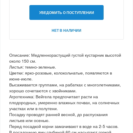
УВЕДОМИТЬ О ПОСТУПЛЕНИИ
НЕТ В НАЛИЧИИ
Описание: Медленнорастущий густой кустарник высотой
около 150 см.
Листья: темно-зеленые.
Цветки: ярко-розовые, колокольчатые, появляются в
июне-июле.
Высаживается группами, на рабатках с многолетниками,
хорошо сочетаются с хвойниками.
Агротехника: Вейгела предпочитает расти на
плодородных, умеренно влажных почвах, на солнечных
участках или в полутени.
Посадку проводят ранней весной, до распускания
листьев или осенью.
Перед посадкой корни замачивают в воде на 2-5 часов.
В посадочную яму глубиной 60 см насыпают горкой