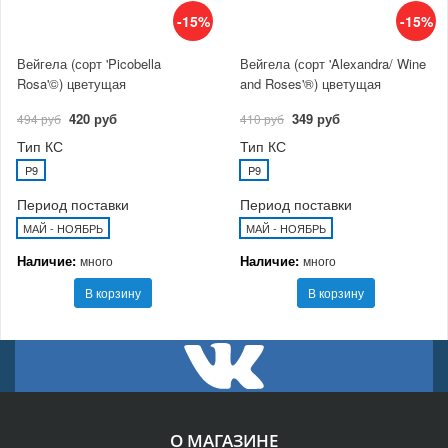
-15%
-15%
Вейгела (сорт 'Picobella
Вейгела (сорт 'Alexandra/ Wine
Rosa'©) цветущая
and Roses'®) цветущая
420 руб
349 руб
494 руб
410 руб
Тип КС
Тип КС
P9
P9
Период поставки
Период поставки
МАЙ - НОЯБРЬ
МАЙ - НОЯБРЬ
Наличие:
Наличие:
много
много
В корзину
В корзину
О МАГАЗИНЕ