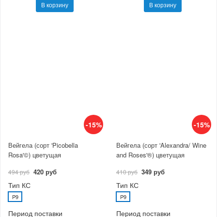
В корзину
В корзину
-15%
-15%
Вейгела (сорт 'Picobella
Вейгела (сорт 'Alexandra/ Wine
Rosa'©) цветущая
and Roses'®) цветущая
420 руб
349 руб
494 руб
410 руб
Тип КС
Тип КС
P9
P9
Период поставки
Период поставки