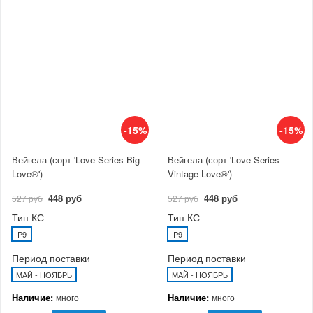
-15%
-15%
Вейгела (сорт 'Love Series Big
Вейгела (сорт 'Love Series
Love®')
Vintage Love®')
448 руб
448 руб
527 руб
527 руб
Тип КС
Тип КС
P9
P9
Период поставки
Период поставки
МАЙ - НОЯБРЬ
МАЙ - НОЯБРЬ
Наличие:
Наличие:
много
много