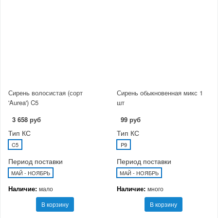
Сирень волосистая (сорт
Сирень обыкновенная микс 1
'Aurea') C5
шт
3 658 руб
99 руб
Тип КС
Тип КС
C5
P9
Период поставки
Период поставки
МАЙ - НОЯБРЬ
МАЙ - НОЯБРЬ
Наличие:
Наличие:
мало
много
В корзину
В корзину