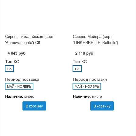
Сирень гималайская (сорт
Сирень Мейера (сорт
'Aureovariegata') C5
'TINKERBELLE 'Baibelle')
4 043 руб
2 118 руб
Тип КС
Тип КС
C5
C3
Период поставки
Период поставки
МАЙ - НОЯБРЬ
МАЙ - НОЯБРЬ
Наличие:
Наличие:
много
много
В корзину
В корзину