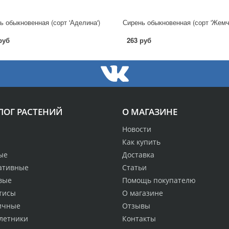
ь обыкновенная (сорт 'Аделина')
руб
263 руб
ЛОГ РАСТЕНИЙ
О МАГАЗИНЕ
Новости
Как купить
ые
Доставка
ативные
Статьи
вые
Помощь покупателю
тисы
О магазине
ичные
Отзывы
летники
Контакты