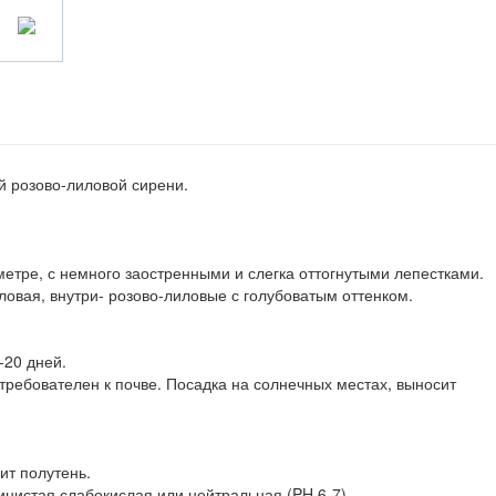
й розово-лиловой сирени.
аметре, с немного заостренными и слегка оттогнутыми лепестками.
ловая, внутри- розово-лиловые с голубоватым оттенком.
-20 дней.
требователен к почве. Посадка на солнечных местах, выносит
ит полутень.
нистая,слабокислая или нейтральная (PH 6-7).