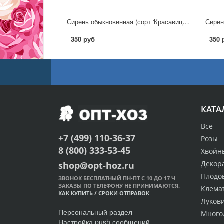
Сирень обыкновенная (сорт 'Красавица Москвы')
Сирен
350 руб
350 
КАТА
Всё
+7 (499) 110-36-37
Розы
8 (800) 333-53-45
Хвойн
Декор
shop@opt-hoz.ru
Плодо
ЗВОНОК БЕСПЛАТНЫЙ ПН-ПТ С 10 ДО 17 Ч
ЗАКАЗЫ ПО ТЕЛЕФОНУ НЕ ПРИНИМАЮТСЯ.
Клема
КАК КУПИТЬ
/
СРОКИ ОТПРАВОК
Луков
Персональный раздел
Много
Настройка push сообщений