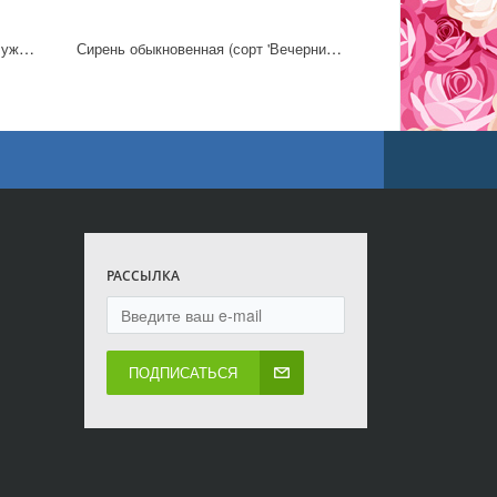
Сирень обыкновенная (сорт 'Жемчужина')
Сирень обыкновенная (сорт 'Вечерний звон')
РАССЫЛКА
ПОДПИСАТЬСЯ