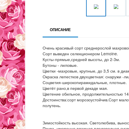
ОПИСАНИЕ
Очень красивый сорт среднерослой махрово
Сорт выведен селекционером Lemoine.
Кусты-прямые,средней высоты, до 2-3м.
Бутоны - лиловые.
Цветки -махровые, крупные, до 3,5 см. в ди
Окраска лепестков двухцветная: снаружи -ли
Соцветия-широкопирамидальные, плотные.
Цветёт рано,в первой декаде мая.
Цветение обильное, продолжительностью 14
Достоинства:сорт морозоустойчив.Сорт мало
полутень.
Зимостойкость высокая. Светолюбива, вынос
Почва -умеренно влажная плодородная сугли