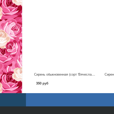
Сирень обыкновенная (сорт 'Вячеслав Лудилов')
350 руб