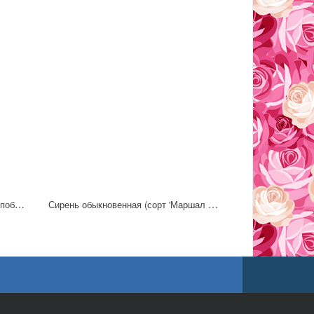
Сирень обыкновенная (сорт 'День победы')
Сирень обыкновенная (сорт 'Маршал Соколовский')