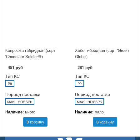
Копросма гибридная (сорт
Хебе гибридная (сорт 'Green
'Chocolate Soldier'®)
Globe')
451 руб
281 руб
Тип КС
Тип КС
P9
P9
Период поставки
Период поставки
МАЙ - НОЯБРЬ
МАЙ - НОЯБРЬ
Наличие:
Наличие:
много
мало
В корзину
В корзину