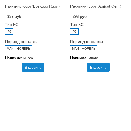
Ракитник (сорт 'Boskoop Ruby')
Ракитник (сорт 'Apricot Gem')
337 руб
293 руб
Тип КС
Тип КС
P9
P9
Период поставки
Период поставки
МАЙ - НОЯБРЬ
МАЙ - НОЯБРЬ
Наличие:
Наличие:
много
много
В корзину
В корзину