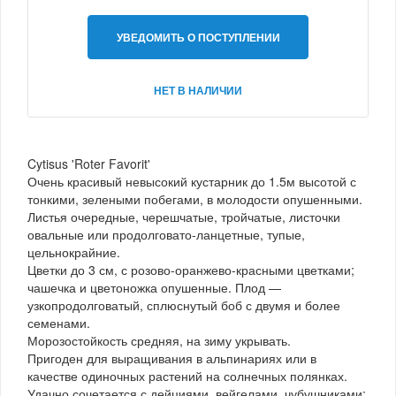
УВЕДОМИТЬ О ПОСТУПЛЕНИИ
НЕТ В НАЛИЧИИ
Cytisus 'Roter Favorit'
Очень красивый невысокий кустарник до 1.5м высотой с
тонкими, зелеными побегами, в молодости опушенными.
Листья очередные, черешчатые, тройчатые, листочки
овальные или продолговато-ланцетные, тупые,
цельнокрайние.
Цветки до 3 см, с розово-оранжево-красными цветками;
чашечка и цветоножка опушенные. Плод —
узкопродолговатый, сплюснутый боб с двумя и более
семенами.
Морозостойкость средняя, на зиму укрывать.
Пригоден для выращивания в альпинариях или в
качестве одиночных растений на солнечных полянках.
Удачно сочетается с дейциями, вейгелами, чубушниками;