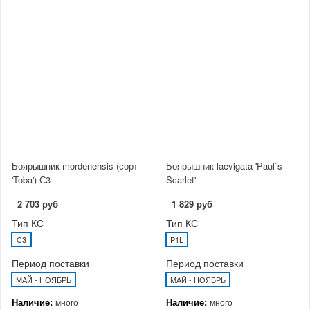
Боярышник mordenensis (сорт
Боярышник laevigata 'Paul`s
'Toba') С3
Scarlet'
2 703 руб
1 829 руб
Тип КС
Тип КС
C3
P1L
Период поставки
Период поставки
МАЙ - НОЯБРЬ
МАЙ - НОЯБРЬ
Наличие:
Наличие:
много
много