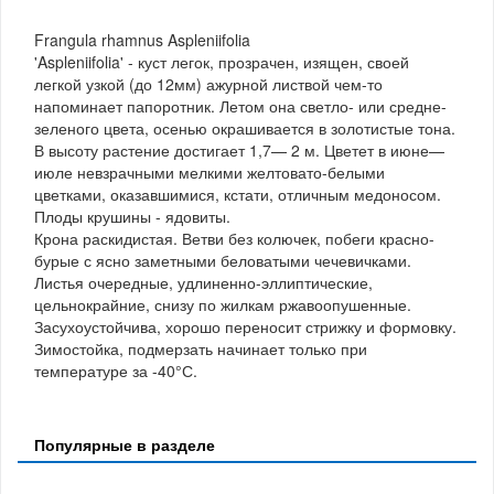
Frangula rhamnus Aspleniifolia
'Aspleniifolia' - куст легок, прозрачен, изящен, своей
легкой узкой (до 12мм) ажурной листвой чем-то
напоминает папоротник. Летом она светло- или средне-
зеленого цвета, осенью окрашивается в золотистые тона.
В высоту растение достигает 1,7— 2 м. Цветет в июне—
июле невзрачными мелкими желтовато-белыми
цветками, оказавшимися, кстати, отличным медоносом.
Плоды крушины - ядовиты.
Крона раскидистая. Ветви без колючек, побеги красно-
бурые с ясно заметными беловатыми чечевичками.
Листья очередные, удлиненно-эллиптические,
цельнокрайние, снизу по жилкам ржавоопушенные.
Засухоустойчива, хорошо переносит стрижку и формовку.
Зимостойка, подмерзать начинает только при
температуре за -40°С.
Популярные в разделе