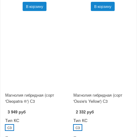
В корзину
В корзину
Магнолия гибридная (сорт
Магнолия гибридная (сорт
'Cleopatra ®') С3
'Ossie's Yellow') С3
3 949 руб
2 332 руб
Тип КС
Тип КС
C3
C3