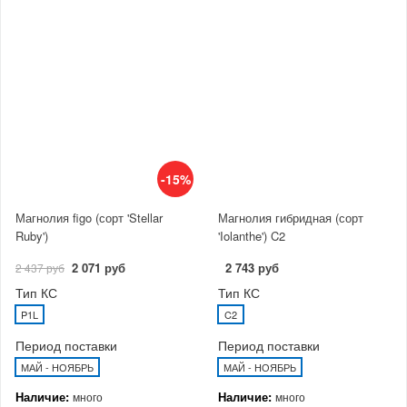
-15%
Магнолия figo (сорт 'Stellar
Магнолия гибридная (сорт
Ruby')
'Iolanthe') C2
2 071 руб
2 743 руб
2 437 руб
Тип КС
Тип КС
P1L
C2
Период поставки
Период поставки
МАЙ - НОЯБРЬ
МАЙ - НОЯБРЬ
Наличие:
Наличие:
много
много