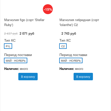
-15%
Магнолия figo (сорт 'Stellar
Магнолия гибридная (сорт
Ruby')
'Iolanthe') C2
2 071 руб
2 743 руб
2 437 руб
Тип КС
Тип КС
P1L
C2
Период поставки
Период поставки
МАЙ - НОЯБРЬ
МАЙ - НОЯБРЬ
Наличие:
Наличие:
много
много
В корзину
В корзину