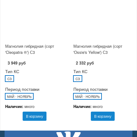
Магнолия гибридная (сорт
Магнолия гибридная (сорт
'Cleopatra ®') С3
'Ossie's Yellow') С3
3 949 руб
2 332 руб
Тип КС
Тип КС
C3
C3
Период поставки
Период поставки
МАЙ - НОЯБРЬ
МАЙ - НОЯБРЬ
Наличие:
Наличие:
много
много
В корзину
В корзину