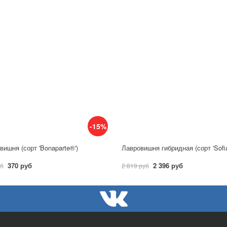
-15%
вишня (сорт 'Bonaparte®')
370 руб
2 396 руб
уб
2 819 руб