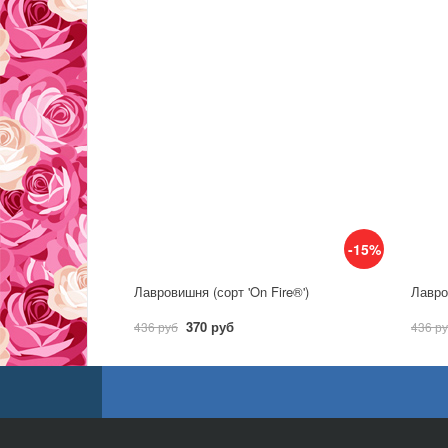
-15%
Лавровишня (сорт 'On Fire®')
Лавро
370 руб
436 руб
436 р