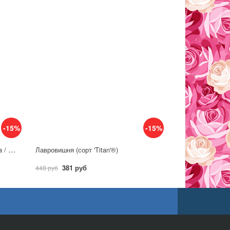
-15%
-15%
Лавровишня гибридная (сорт 'Sofia / Zsofi') C5
Лавровишня (сорт 'Titan'®)
381 руб
448 руб