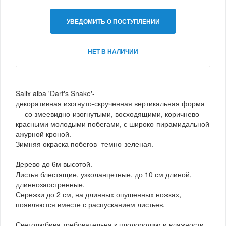
УВЕДОМИТЬ О ПОСТУПЛЕНИИ
НЕТ В НАЛИЧИИ
Salix alba 'Dart's Snake'-
декоративная изогнуто-скрученная вертикальная форма
— со змеевидно-изогнутыми, восходящими, коричнево-
красными молодыми побегами, с широко-пирамидальной
ажурной кроной.
Зимняя окраска побегов- темно-зеленая.
Дерево до 6м высотой.
Листья блестящие, узколанцетные, до 10 см длиной,
длиннозаостренные.
Сережки до 2 см, на длинных опушенных ножках,
появляются вместе с распусканием листьев.
Светолюбива,требовательна к плодородию и влажности