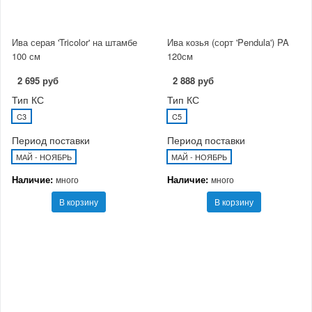
Ива серая 'Tricolor' на штамбе
Ива козья (сорт 'Pendula') PA
100 см
120см
2 695 руб
2 888 руб
Тип КС
Тип КС
C3
C5
Период поставки
Период поставки
МАЙ - НОЯБРЬ
МАЙ - НОЯБРЬ
Наличие:
Наличие:
много
много
В корзину
В корзину