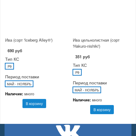
Ива (сорт 'Iceberg Alley®')
Ива цельнолистная (сорт
'Hakuro-nishiki')
690 руб
351 руб
Тип КС
Тип КС
P9
P9
Период поставки
Период поставки
МАЙ - НОЯБРЬ
МАЙ - НОЯБРЬ
Наличие:
много
Наличие:
много
В корзину
В корзину