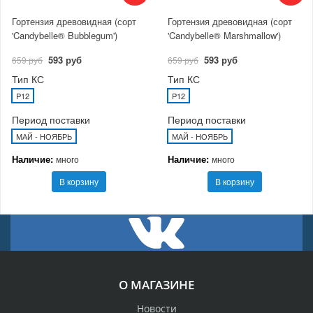
Гортензия древовидная (сорт
Гортензия древовидная (сорт
'Candybelle® Bubblegum')
'Candybelle® Marshmallow')
593 руб
593 руб
659 руб
659 руб
Тип КС
Тип КС
P12
P12
Период поставки
Период поставки
МАЙ - НОЯБРЬ
МАЙ - НОЯБРЬ
Наличие:
Наличие:
много
много
В корзину
В корзину
О МАГАЗИНЕ
Новости