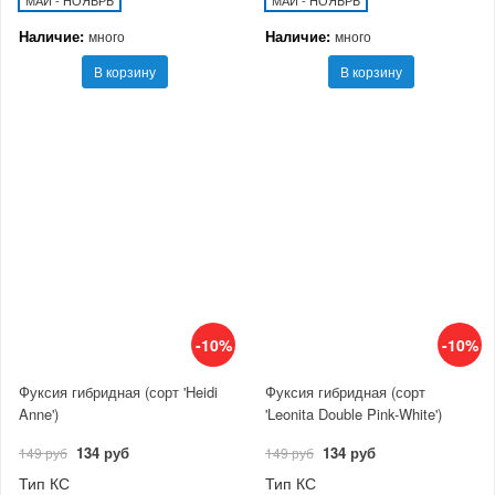
МАЙ - НОЯБРЬ
МАЙ - НОЯБРЬ
Наличие:
Наличие:
много
много
В корзину
В корзину
-10%
-10%
Фуксия гибридная (сорт 'Heidi
Фуксия гибридная (сорт
Anne')
'Leonita Double Pink-White')
134 руб
134 руб
149 руб
149 руб
Тип КС
Тип КС