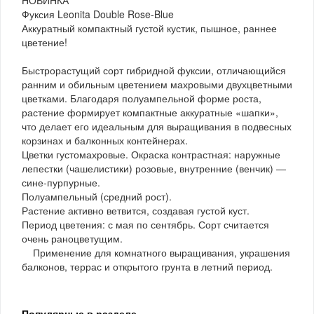
Фуксия Leonita Double Rose-Blue
Аккуратный компактный густой кустик, пышное, раннее
цветение!
Быстрорастущий сорт гибридной фуксии, отличающийся
ранним и обильным цветением махровыми двухцветными
цветками. Благодаря полуампельной форме роста,
растение формирует компактные аккуратные «шапки»,
что делает его идеальным для выращивания в подвесных
корзинах и балконных контейнерах.
Цветки густомахровые. Окраска контрастная: наружные
лепестки (чашелистики) розовые, внутренние (венчик) —
сине-пурпурные.
Полуампельный (средний рост).
Растение активно ветвится, создавая густой куст.
Период цветения: с мая по сентябрь. Сорт считается
очень раноцветущим.
Применение для комнатного выращивания, украшения
балконов, террас и открытого грунта в летний период.
Популярные в разделе