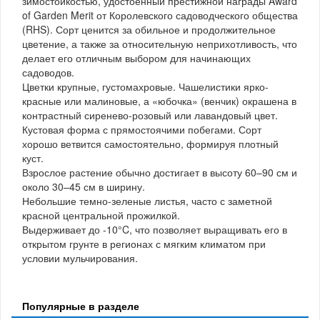
зимостойкостью, удостоенный престижной награды Award
of Garden Merit от Королевского садоводческого общества
(RHS). Сорт ценится за обильное и продолжительное
цветение, а также за относительную неприхотливость, что
делает его отличным выбором для начинающих
садоводов.
Цветки крупные, густомахровые. Чашелистики ярко-
красные или малиновые, а «юбочка» (венчик) окрашена в
контрастный сиренево-розовый или лавандовый цвет.
Кустовая форма с прямостоячими побегами. Сорт
хорошо ветвится самостоятельно, формируя плотный
куст.
Взрослое растение обычно достигает в высоту 60–90 см и
около 30–45 см в ширину.
Небольшие темно-зеленые листья, часто с заметной
красной центральной прожилкой.
Выдерживает до -10°C, что позволяет выращивать его в
открытом грунте в регионах с мягким климатом при
условии мульчирования.
Популярные в разделе