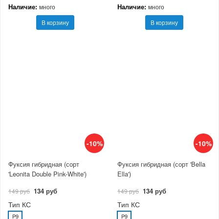
Наличие:
Наличие:
много
много
В корзину
В корзину
-10%
-10%
Фуксия гибридная (сорт
Фуксия гибридная (сорт 'Bella
'Leonita Double Pink-White')
Ella')
134 руб
134 руб
149 руб
149 руб
Тип КС
Тип КС
P9
P9