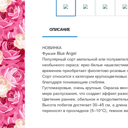
ОПИСАНИЕ
НОВИНКА
Фуксия Blue Angel
Популярный сорт ампельной или полуампел
необычного окраса: ярко-белые чашелистики
временем приобретает фиолетово-розовые о
Сорт относится к категории крупноцветковы
благодаря поникающим стеблям.
Густомахровые, очень крупные. Окраска вен
мере распускания, что создает эффект разно
Цветение раннее, обильное и продолжительн
Высота побегов достигает 30–45 см, а длин
переносят в прохладное (5–10°C), темное м