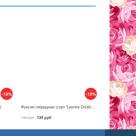
-10%
-10%
Фуксия гибридная (сорт 'Leonita Double Pink-White')
)
134 руб
149 руб