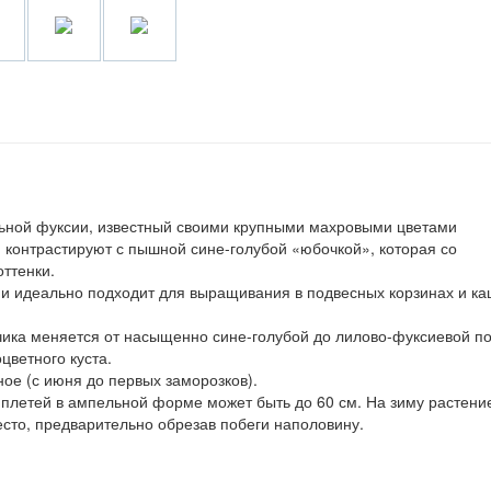
ьной фуксии, известный своими крупными махровыми цветами
 контрастируют с пышной сине-голубой «юбочкой», которая со
ттенки.
х и идеально подходит для выращивания в подвесных корзинах и к
чика меняется от насыщенно сине-голубой до лилово-фуксиевой п
цветного куста.
ое (с июня до первых заморозков).
а плетей в ампельной форме может быть до 60 см. На зиму растени
есто, предварительно обрезав побеги наполовину.