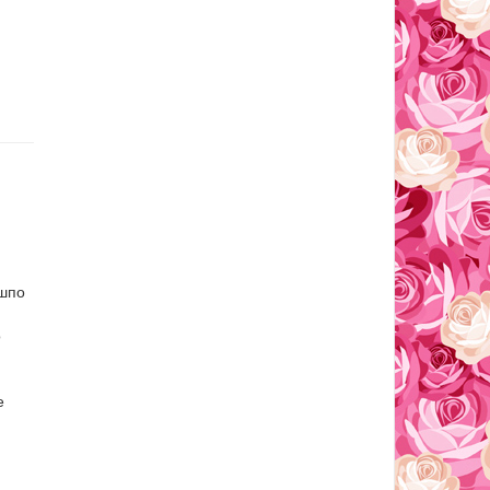
ашпо
о
е