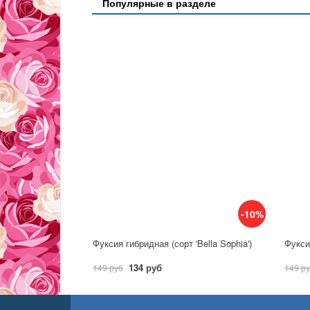
Популярные в разделе
-10%
Фуксия гибридная (сорт 'Bella Sophia')
Фуксия
134 руб
149 руб
149 р