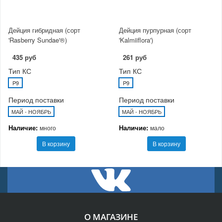
Дейция гибридная (сорт
Дейция пурпурная (сорт
'Rasberry Sundae'®)
'Kalmiiflora')
435 руб
261 руб
Тип КС
Тип КС
P9
P9
Период поставки
Период поставки
МАЙ - НОЯБРЬ
МАЙ - НОЯБРЬ
Наличие:
Наличие:
много
мало
В корзину
В корзину
О МАГАЗИНЕ