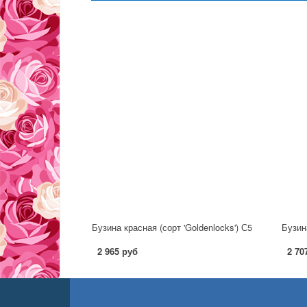
Бузина красная (сорт 'Goldenlocks') С5
Бузина
2 965 руб
2 70