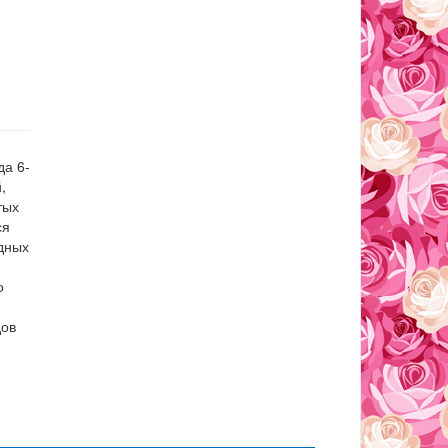
да 6-
,
тых
ся
идных
о
дов