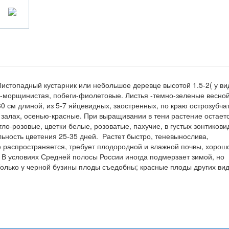
).Листопадный кустарник или небольшое деревце высотой 1.5-2( у ви
но-морщинистая, побеги-фиолетовые. Листья -темно-зеленые весной
0 см длиной, из 5-7 яйцевидных, заостренных, по краю острозубча
 залах, осенью-красные. При выращивании в тени растение остает
тло-розовые, цветки белые, розоватые, пахучие, в густых зонтиков
ьность цветения 25-35 дней. Растет быстро, теневынослива,
 распространяется, требует плодородной и влажной почвы, хорош
. В условиях Средней полосы России иногда подмерзает зимой, но
Только у черной бузины плоды съедобны; красные плоды других ви