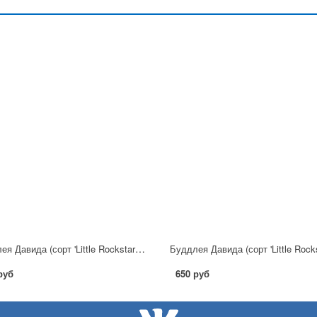
Буддлея Давида (сорт 'Little Rockstars®blue')
руб
650 руб