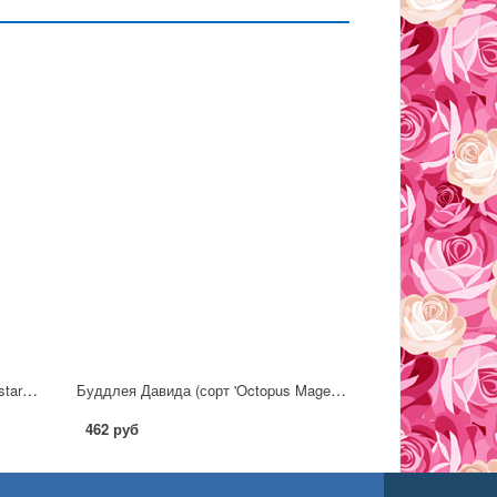
Буддлея Давида (сорт 'Little Rockstars®pink')
Буддлея Давида (сорт 'Octopus Magenta')
462 руб