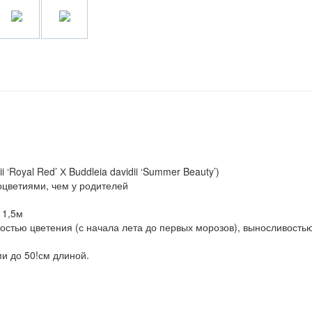
i ‘Royal Red’ Х Buddleia davidii ‘Summer Beauty’)
оцветиями, чем у родителей
 1,5м
стью цветения (с начала лета до первых морозов), выносливость
и до 50!см длиной.