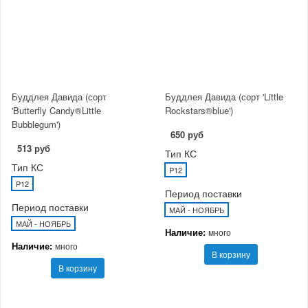
Буддлея Давида (сорт
Буддлея Давида (сорт 'Little
'Butterfly Candy®Little
Rockstars®blue')
Bubblegum')
650 руб
513 руб
Тип КС
Тип КС
P12
P12
Период поставки
Период поставки
МАЙ - НОЯБРЬ
МАЙ - НОЯБРЬ
Наличие:
много
Наличие:
много
В корзину
В корзину