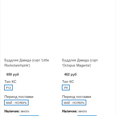
Буддлея Давида (сорт 'Little
Буддлея Давида (сорт
Rockstars®pink')
'Octopus Magenta')
650 руб
462 руб
Тип КС
Тип КС
P12
P9
Период поставки
Период поставки
МАЙ - НОЯБРЬ
МАЙ - НОЯБРЬ
Наличие:
Наличие:
много
много