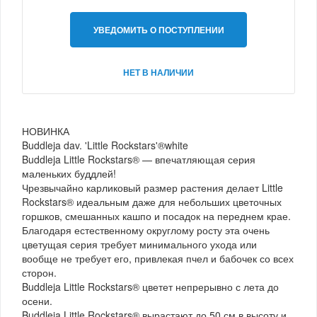
УВЕДОМИТЬ О ПОСТУПЛЕНИИ
НЕТ В НАЛИЧИИ
НОВИНКА
Buddleja dav. 'Little Rockstars'®white
Buddleja Little Rockstars® — впечатляющая серия
маленьких буддлей!
Чрезвычайно карликовый размер растения делает Little
Rockstars® идеальным даже для небольших цветочных
горшков, смешанных кашпо и посадок на переднем крае.
Благодаря естественному округлому росту эта очень
цветущая серия требует минимального ухода или
вообще не требует его, привлекая пчел и бабочек со всех
сторон.
Buddleja Little Rockstars® цветет непрерывно с лета до
осени.
Buddleja Little Rockstars® вырастают до 50 см в высоту и