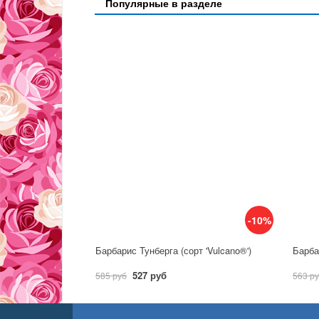
Популярные в разделе
-10%
Барбарис Тунберга (сорт 'Vulcano®')
Барба
527 руб
585 руб
563 р