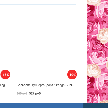
-15%
-10%
Барбарис Тунберга (сорт 'Golden Ring') C2
Барбарис Тунберга (сорт 'Orange Sunrise' ®)
527 руб
585 руб