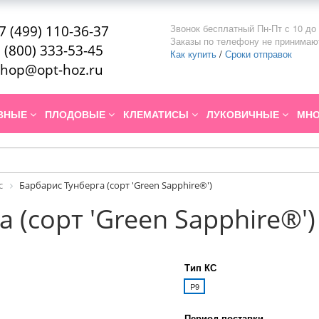
Звонок бесплатный Пн-Пт с 10 до 
7 (499) 110-36-37
Заказы по телефону не принимаю
 (800) 333-53-45
Как купить
/
Сроки отправок
hop@opt-hoz.ru
ИВНЫЕ
ПЛОДОВЫЕ
КЛЕМАТИСЫ
ЛУКОВИЧНЫЕ
МНО
с
Барбарис Тунберга (сорт 'Green Sapphire®')
 (сорт 'Green Sapphire®')
Тип КС
P9
Период поставки