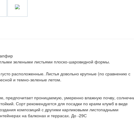
 сапфир
руглыми зелеными листьями плоско-шаровидной формы.
, густо расположенные. Листья довольно крупные (по сравнению с
весной и темно-зеленые летом.
е, предпочитает проницаемую, умеренно влажную почву, солнечн
тойкий. Сорт рекомендуется для посадки по краям клумб в виде
 создания композиций с другими карликовыми листопадными
нтейнерах на балконах и террасах. До -29С