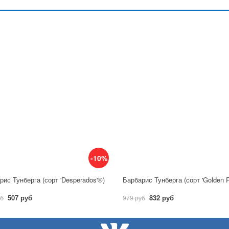
-10%
рис Тунберга (сорт 'Desperados'®)
507 руб
832 руб
уб
979 руб